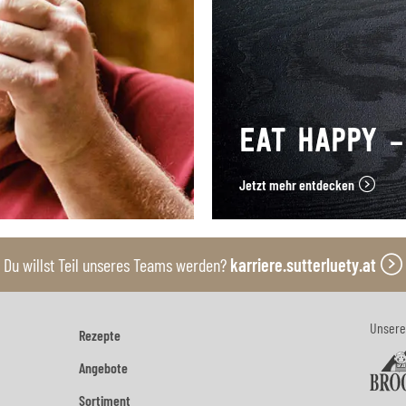
EAT HAPPY –
Jetzt mehr entdecken
Du willst Teil unseres Teams werden?
karriere.sutterluety.at
Unsere
Rezepte
Angebote
Sortiment