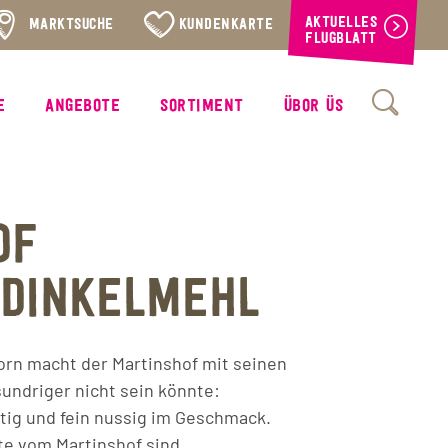
AKTUELLES
MARKTSUCHE
KUNDENKARTE
FLUGBLATT
E
ANGEBOTE
SORTIMENT
ÜBOR ÜS
OF
 DINKELMEHL
orn macht der Martinshof mit seinen
sundriger nicht sein könnte:
tig und fein nussig im Geschmack.
te vom Martinshof sind