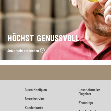
HÖCHST GENUSSVOLL
Jetzt mehr entdecken
Gusto Menüplan
Unser aktuelles
Flugblatt
Bestellservice
B’sundrigs
Kundenkarte