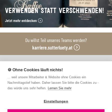
VERWENDEN STATT VERSCHWENDEN!
Jetzt mehr entdecken
Du willst Teil unseres Teams werden?
karriere.sutterluety.at
Unsere Produktionsbetriebe
🍪 Ohne Cookies läuft nichts!
... weil unsere Mitarbeiter & Website ohne Cookies ein
Nachmittagstief haben. Daher lassen Sie bitte die Cookies zu -
das würde uns sehr helfen.
Lernen Sie mehr
Einstellungen
Kontakt
FAQs
Newsletter abonnieren
Presse
Barrierefreiheit
Hinweisgebersystem