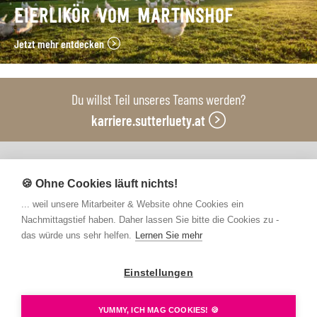
EIERLIKÖR VOM MARTINSHOF
Jetzt mehr entdecken
Du willst Teil unseres Teams werden?
karriere.sutterluety.at
Unsere Produktionsbetriebe
🍪 Ohne Cookies läuft nichts!
... weil unsere Mitarbeiter & Website ohne Cookies ein
Nachmittagstief haben. Daher lassen Sie bitte die Cookies zu -
das würde uns sehr helfen.
Lernen Sie mehr
Einstellungen
Kontakt
FAQs
Newsletter abonnieren
Presse
Barrierefreiheit
Hinweisgebersystem
YUMMY, ICH MAG COOKIES! 🍪