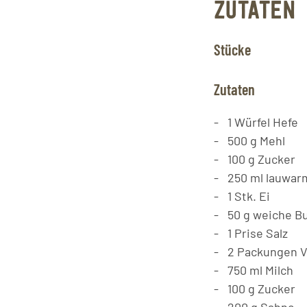
ZUTATEN
Stücke
Zutaten
1
Würfel
Hefe
500
g
Mehl
100
g
Zucker
250
ml
lauwar
1
Stk.
Ei
50
g
weiche Bu
1
Prise Salz
2
Packungen
V
750
ml
Milch
100
g
Zucker