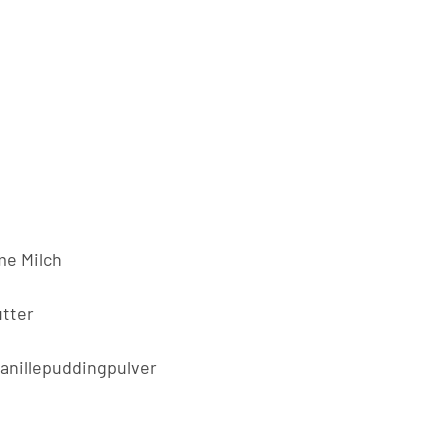
me Milch
tter
anillepuddingpulver