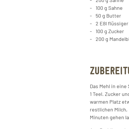
200
g
Sahne
100
g
Sahne
50
g
Butter
2
Eßl
flüssige
100
g
Zucker
200
g
Mandelbl
ZUBEREIT
Das Mehl in eine 
1 Teel. Zucker u
warmen Platz etw
restlichen Milch,
Minuten gehen l