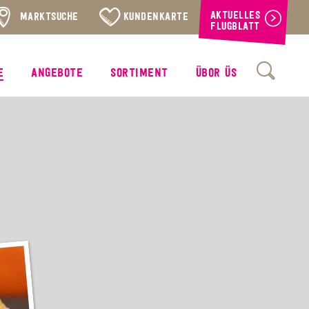
AKTUELLES
MARKTSUCHE
KUNDENKARTE
FLUGBLATT
E
ANGEBOTE
SORTIMENT
ÜBOR ÜS