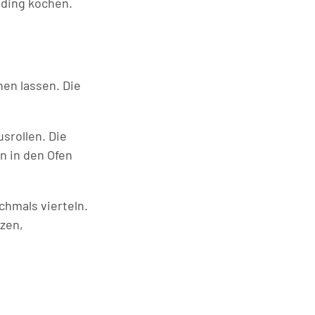
ding kochen.
hen lassen. Die
srollen. Die
n in den Ofen
chmals vierteln.
tzen,