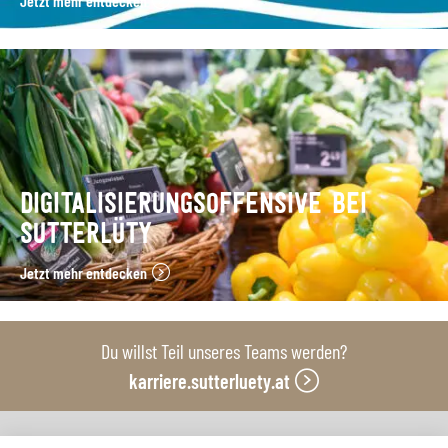
Jetzt mehr entdecken
DIGITALISIERUNGSOFFENSIVE BEI
SUTTERLÜTY
Jetzt mehr entdecken
Du willst Teil unseres Teams werden?
karriere.sutterluety.at
Unsere Produktionsbetriebe