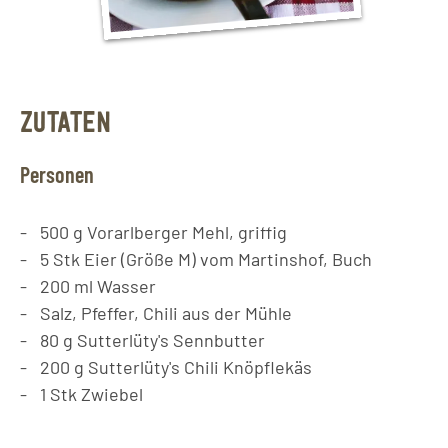
ZUTATEN
Personen
500
g
Vorarlberger Mehl, griffig
5
Stk
Eier (Größe M) vom Martinshof, Buch
200
ml
Wasser
Salz, Pfeffer, Chili aus der Mühle
80
g
Sutterlüty's Sennbutter
200
g
Sutterlüty's Chili Knöpflekäs
1
Stk
Zwiebel