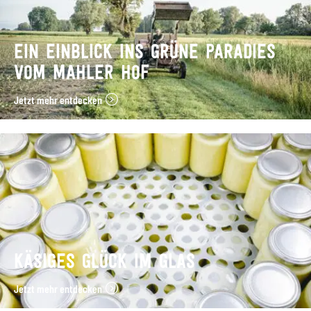
EIN EINBLICK INS GRÜNE PARADIES
VOM MAHLER HOF
Jetzt mehr entdecken
KÄSIGES GLÜCK IM GLAS
Jetzt mehr entdecken