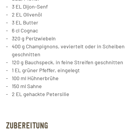
3
EL
Dijon-Senf
2
EL
Olivenöl
3
EL
Butter
6
cl
Cognac
320
g
Perlzwiebeln
400
g
Champignons, veviertelt oder in Scheiben
geschnitten
120
g
Bauchspeck, in feine Streifen geschnitten
1
EL
grüner Pfeffer, eingelegt
100
ml
Hühnerbrühe
150
ml
Sahne
2
EL
gehackte Petersilie
ZUBEREITUNG