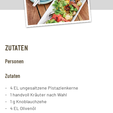
ZUTATEN
Personen
Zutaten
4
EL
ungesaltzene Pistazienkerne
1
handvoll
Kräuter nach Wahl
1
g
Knoblauchzehe
4
EL
Olivenöl