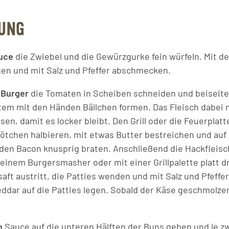
UNG
auce
die Zwiebel und die Gewürzgurke fein würfeln. Mit de
en und mit Salz und Pfeffer abschmecken.
 Burger
die Tomaten in Scheiben schneiden und beiseites
rtem mit den Händen Bällchen formen. Das Fleisch dabei n
en, damit es locker bleibt. Den Grill oder die Feuerplatt
rötchen halbieren, mit etwas Butter bestreichen und auf 
den Bacon knusprig braten. Anschließend die Hackfleisch
t einem Burgersmasher oder mit einer Grillpalette platt 
aft austritt, die Patties wenden und mit Salz und Pfeffe
ddar auf die Patties legen. Sobald der Käse geschmolzen 
n
Sauce auf die unteren Hälften der Buns geben und je zw