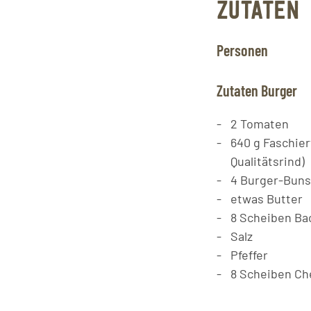
ZUTATEN
Personen
Zutaten Burger
2
Tomaten
640
g
Faschier
Qualitätsrind)
4
Burger-Buns
etwas Butter
8
Scheiben
Ba
Salz
Pfeffer
8
Scheiben
Ch