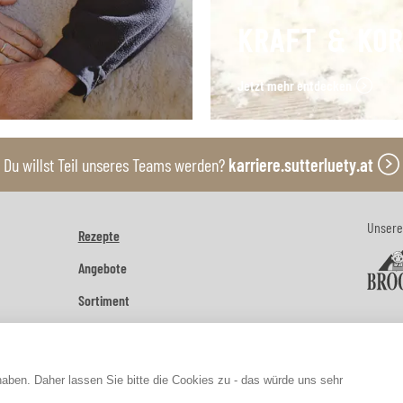
KRAFT & KO
Jetzt mehr entdecken
Du willst Teil unseres Teams werden?
karriere.sutterluety.at
Unsere
Rezepte
Angebote
Sortiment
Kontakt
FAQs
Newsletter abonnieren
Presse
Barrierefreiheit
haben. Daher lassen Sie bitte die Cookies zu - das würde uns sehr
Hinweisgebersystem