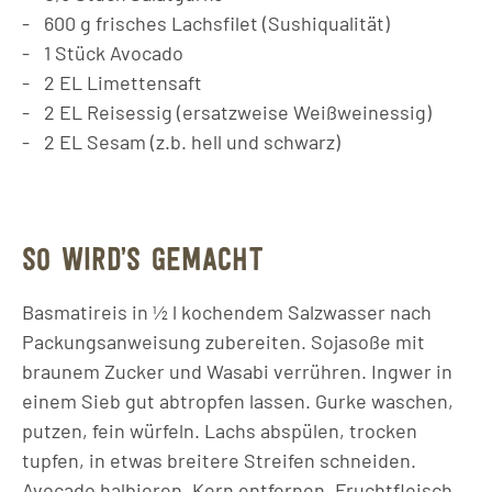
600
g
frisches Lachsfilet (Sushiqualität)
1
Stück
Avocado
2
EL
Limettensaft
2
EL
Reisessig (ersatzweise Weißweinessig)
2
EL
Sesam (z.b. hell und schwarz)
SO WIRD’S GEMACHT
Basmatireis in 1⁄2 l kochendem Salzwasser nach
Packungsanweisung zubereiten. Sojasoße mit
braunem Zucker und Wasabi verrühren. Ingwer in
einem Sieb gut abtropfen lassen. Gurke waschen,
putzen, fein würfeln. Lachs abspülen, trocken
tupfen, in etwas breitere Streifen schneiden.
Avocado halbieren, Kern entfernen. Fruchtfleisch