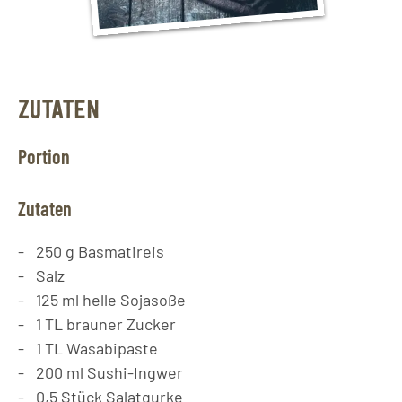
ZUTATEN
Portion
Zutaten
250
g
Basmatireis
Salz
125
ml
helle Sojasoße
1
TL
brauner Zucker
1
TL
Wasabipaste
200
ml
Sushi-Ingwer
0,5
Stück
Salatgurke