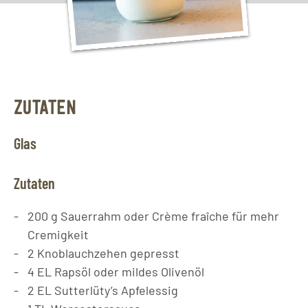
ZUTATEN
Glas
Zutaten
200
g
Sauerrahm oder Crème fraîche für mehr
Cremigkeit
2
Knoblauchzehen gepresst
4
EL
Rapsöl oder mildes Olivenöl
2
EL
Sutterlüty’s Apfelessig