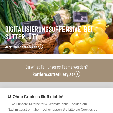
DIGITALISIERUNGSOFFENSIVE BEI
SUTTERLÜTY
Jetzt mehr entdecken
Du willst Teil unseres Teams werden?
karriere.sutterluety.at
Unsere Produktionsbetriebe
🍪 Ohne Cookies läuft nichts!
... weil unsere Mitarbeiter & Website ohne Cookies ein
Nachmittagstief haben. Daher lassen Sie bitte die Cookies zu -