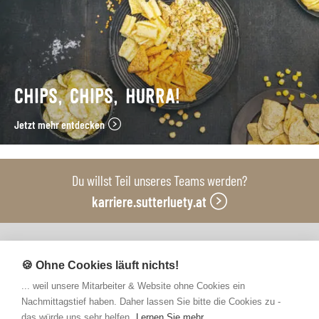
CHIPS, CHIPS, HURRA!
Jetzt mehr entdecken
Du willst Teil unseres Teams werden?
karriere.sutterluety.at
Unsere Produktionsbetriebe
🍪 Ohne Cookies läuft nichts!
... weil unsere Mitarbeiter & Website ohne Cookies ein
Nachmittagstief haben. Daher lassen Sie bitte die Cookies zu -
das würde uns sehr helfen.
Lernen Sie mehr