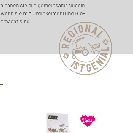
ch haben sie alle gemeinsam: Nudeln
, wenn sie mit Urdinkelmehl und Bio-
gemacht sind.